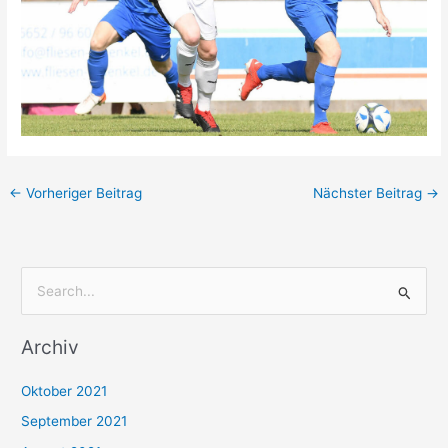
←
Vorheriger Beitrag
Nächster Beitrag
→
S
u
Archiv
c
h
Oktober 2021
e
September 2021
n