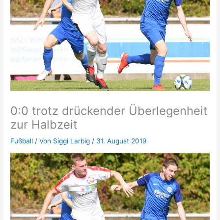
0:0 trotz drückender Überlegenheit
zur Halbzeit
Fußball
/ Von
Siggi Larbig
/
31. August 2019