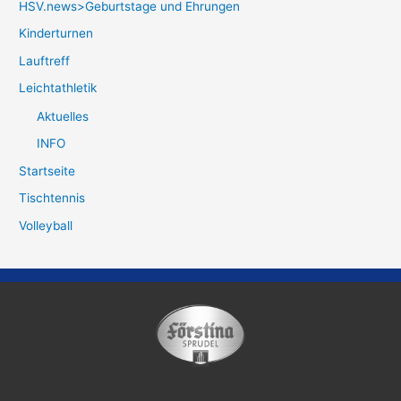
HSV.news>Geburtstage und Ehrungen
Kinderturnen
Lauftreff
Leichtathletik
Aktuelles
INFO
Startseite
Tischtennis
Volleyball