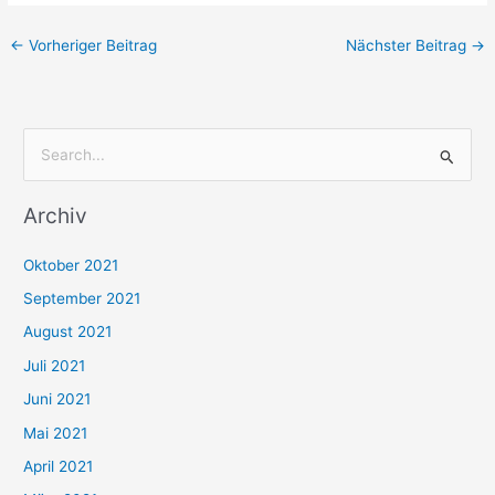
←
Vorheriger Beitrag
Nächster Beitrag
→
S
u
Archiv
c
h
Oktober 2021
e
September 2021
n
August 2021
n
Juli 2021
a
c
Juni 2021
h
Mai 2021
:
April 2021