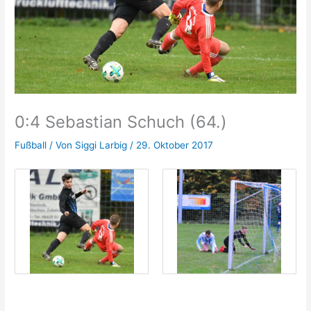
0:4 Sebastian Schuch (64.)
Fußball
/ Von
Siggi Larbig
/
29. Oktober 2017