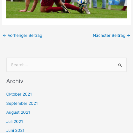
←
Vorheriger Beitrag
Nächster Beitrag
→
S
u
Archiv
c
h
Oktober 2021
e
September 2021
n
August 2021
n
Juli 2021
a
c
Juni 2021