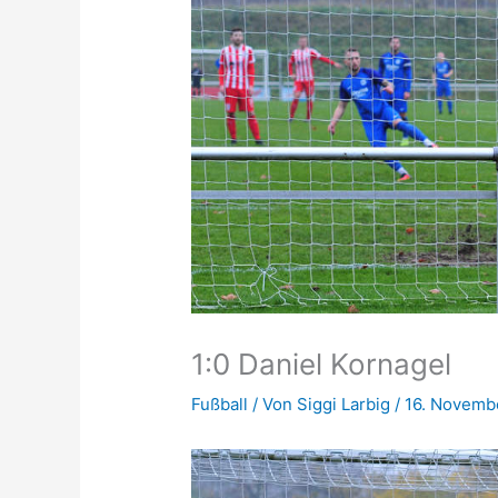
1:0 Daniel Kornagel
Fußball
/ Von
Siggi Larbig
/
16. Novemb