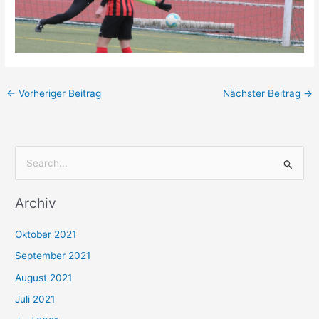
←
Vorheriger Beitrag
Nächster Beitrag
→
S
u
Archiv
c
h
Oktober 2021
e
September 2021
n
August 2021
n
Juli 2021
a