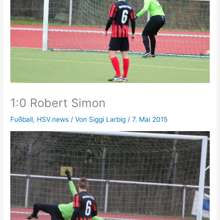
1:0 Robert Simon
Fußball
,
HSV.news
/ Von
Siggi Larbig
/
7. Mai 2015