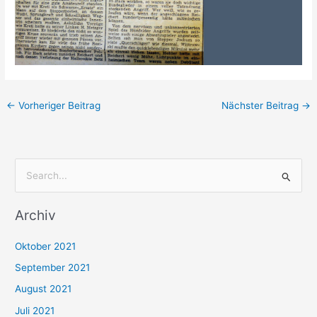
←
Vorheriger Beitrag
Nächster Beitrag
→
S
u
Archiv
c
h
Oktober 2021
e
September 2021
n
August 2021
n
Juli 2021
a