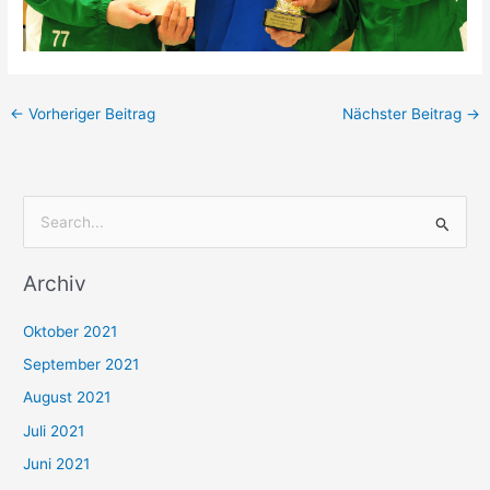
←
Vorheriger Beitrag
Nächster Beitrag
→
S
u
Archiv
c
h
Oktober 2021
e
September 2021
n
August 2021
n
Juli 2021
a
c
Juni 2021