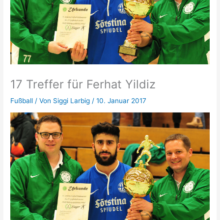
17 Treffer für Ferhat Yildiz
Fußball
/ Von
Siggi Larbig
/
10. Januar 2017