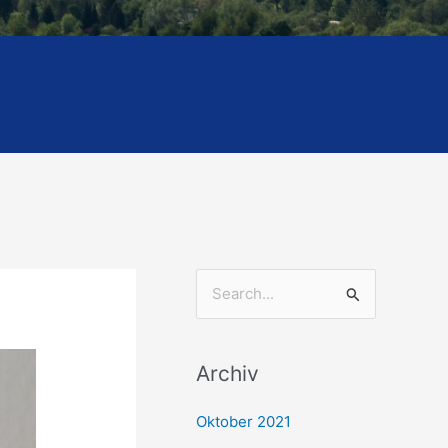
S
u
c
Archiv
h
e
Oktober 2021
n