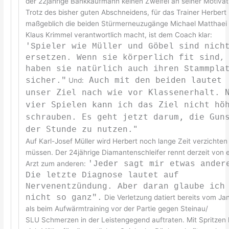
der 22jährige Bankkaufmann keinen Zweifel an seiner Motivat
Trotz des bisher guten Abschneidens, für das Trainer Herbert
maßgeblich die beiden Stürmerneuzugänge Michael Matthaei
Klaus Krimmel verantwortlich macht, ist dem Coach klar:
'Spieler wie Müller und Göbel sind nich
ersetzen. Wenn sie körperlich fit sind,
haben sie natürlich auch ihren Stammpla
Auch mit den beiden lautet
sicher."
Und:
unser Ziel nach wie vor Klassenerhalt. 
vier Spielen kann ich das Ziel nicht hö
schrauben. Es geht jetzt darum, die Gun
der Stunde zu nutzen."
Auf Karl-Josef Müller wird Herbert noch lange Zeit verzichten
müssen. Der 24jährige Diamantenschleifer rennt derzeit von 
Arzt zum anderen:
'Jeder sagt mir etwas ander
Die letzte Diagnose lautet auf
Nervenentzündung. Aber daran glaube ich
nicht so ganz".
Die Verletzung datiert bereits vom Ja
als beim Aufwärmtraining vor der Partie gegen Steinau/
SLU Schmerzen in der Leistengegend auftraten. Mit Spritzen 