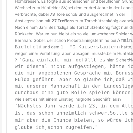
Hombressen. Es folgte aus schulischen und beruflichen Grün
Wechsel zum Hünfelder SV,bei dem er drei Jahre in der Lande
verbrachte, dabei
73 Tore
schoß und ausgerechnet in der
Abstiegssaison mit
27 Treffern
zum Torschützenkönig avancie
Nach einem Jahr Bezirksliga als Torschützenkönig folgt nun d
Rückkehr. Warum nun bleibt ein so viel umworbener Spieler w
Bernhard Göbel, der schon Probetrainingstermine bei
Armin
Bielefeld
und dem
1. FC Kaiserslautern
hatte,
wegen einer Verletzung aber absagen musste,beim Hünfeld
?
'Ganz einfach, mir gefällt es
hier. Sicher:
W
wir diesmal nicht aufgestiegen, hätte i
die mir angebotenen Gespräche mit Borus
Fulda geführt. Aber so glaube ich,daß w
mit unserer Mannschaft in der Landeslig
durchaus eine gute Rolle spielen können
wie sieht es mit einem Einstieg ins’große Geschäft“ aus?
'Nächstes Jahr werde ich 23, in dem Alt
ist das schon unheimlich schwer.Sollte 
mir aber die Chance bieten, so würde ic
glaube ich,schon zugreifen."