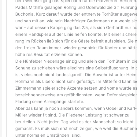
dem Wechsel ging das Spiel dann für die Platzherren verloren
Pades Mithilfe gelangen Röhrig und Odenwald die 3:1 Führung
Buchonia. Kurz darauf wurde der entnervte Torhüter ausgew
und sah mit an, wie sein Nachfolger Gadermann nur wenig si
war – auf dessen Kappe ging das 2:5, als sich Gerhardt nur n
einem Handspiel auf der Linie helfen konnte. Mit einer sicher
rung im Rücken ließ sich für die Gäste befreit aufspielen. Sie 
den freien Raum immer wieder geschickt für Konter und hätt
höhe res Resultat erzielen können.
Die Hünfelder Niederlage einzig und allein den Torhütern in di
Schuhe zu schieben wäre alledings eine Selbsttäuschung .In d
ist vieles noch nicht landesligareif. Die Abwehr ist unter Hei
Hohmann als Libero nicht sehr gefestigt. Im Mittelfeld kann le
Zimmermann spielerische Akzente setzen und vome wurde e
bezeichnenderweise am gefährlichsten, wenn Defensivspiele
Fladung seine Alleingänge startete.
Aber das kann ja noch anders kommen, wenn Göbel und Karl-
Müller wieder fit sind. Die Fliedener Leistung ist schwer zu
beurteilen. Nicht jeden Tag wird es der Mannschaft so leicht
gemacht. Es muß sich erst noch zeigen, wie weit die Buchen
unter normalen Umständen sind.