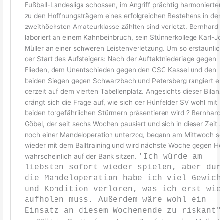
Fußball-Landesliga schossen, im Angriff prächtig harmoniert
zu den Hoffnungsträgem eines erfolgreichen Bestehens in de
zweithöchsten Amateurklasse zählten sind verletzt. Bernhard
laboriert an einem Kahnbeinbruch, sein Stünnerkollege Karl-J
Müller an einer schweren Leistenverletzung. Um so erstaunli
der Start des Aufsteigers: Nach der Auftaktniederiage gegen
Flieden, dem Unentschieden gegen den CSC Kassel und den
beiden Siegen gegen Schwarzbach und Petersberg rangiert e
derzeit auf dem vierten Tabellenplatz. Angesichts dieser Bilan
drängt sich die Frage auf, wie sich der Hünfelder SV wohl mit
beiden torgefähriichen Stürmern präsentieren wird ? Bernhar
Göbel, der seit sechs Wochen pausiert und sich in dieser Zeit
noch einer Mandeloperation unterzog, begann am Mittwoch 
wieder mit dem Balltraining und wird nächste Woche gegen H
wahrscheinlich auf der Bank sitzen.
'Ich würde am
liebsten sofort wieder spielen, aber du
die Mandeloperation habe ich viel Gewic
und Kondition verloren, was ich erst wi
aufholen muss. Außerdem wäre wohl ein
Einsatz an diesem Wochenende zu riskant