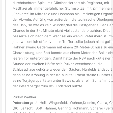
durchdachtere Spiel, mit Günther Herbert als Regisseur, mit
Matthaei als immer gefährlicher Sturmspitze, mit Zimmennann
‚Rackerer“ im Mittelfeld und Honmann als umsichtigen Organi
der Abwehr. Auffällig war außerdem die technische Überlegen
des HSV, so war es kein Wunder,daß die Gastgeber außer Geh
Chance in der 34. Minute nicht viel zustande brachten. Dies
besserte sich nach dem Wechsel ein wenig, Petersberg stürm
jetzt wesentlich effektiver, ein Treffer sollte jedoch nicht geli
Hahner zwang Gadermann mit einem 20-Meter-Schuss zu ein
Glanzleistung, und Bott konnte aus einem Meter den Ball nich
leeren Tor unterbringen. Damit hatte der RSV nach gut einer 
Stunde der zweiten Hälfte sein Pulver verschossen, die
Schlussphase gehörte wieder den Gästen. Hünfelds Endspurt e
dann seine Krönung in der 87. Minute: Erneut stellte Günther 
seine Torjägerqualitäten unter Beweis, als er ein ‚Schlafminüt
der Petersberger zum 0:2-Endstand nutzte.
Rudolf Walther
Petersberg:
J. Heil, Wingenfeld, Wehner,Krienke, Glania, G
(60. Leitsch), Bott, Hahner, Gehring, Hohmann, Schäfer (Seife