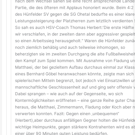
nach dem Wechsel sahen sie eine recht ansprechende Landes
Partie, die des öfteren mit Applaus honoriert wurde. Beim 4:2 
des Hünfelder SV gegen die SG Ohetal bedurfte es einer klar
Leistungssteigerung der Platzherren zum letztlich verdienten 
So sah es auch HSV-Coach Thomas Herbert:’Die erste Hälfte
wir verschlafen, in der zweiten dann aber aggressiver gespiel
so einen Arbeitssieg herausgeholt.“ Waren die Hünfelder zunä
noch ziemlich behäbig und auch teilweise inhomogen, so
beherzigten sie im zweiten Durchgang die alte Fußballweishei
den Kampf zum Spiel kommen. Mit Ausnahme von Fladung u
Matthaei, der bei gezieltem Aufbau durchaus einmal zur Klas
eines Bernhard Göbel heranwachsen könnte, zeigte man sich 
spielerischen Mitteln begrenzt, bot jedoch viel Einsatzwillen u
mannschaftliche Geschlossenheit auf und ging sehr offensiv v
Dabei sprangen – wie auch auf der Gegenseite, wo sich
Kontermöglichkeiten eröffneten – eine ganze Reihe guter Ch
heraus, die Matthaei, Zimmermann, Fladung oder Koch aber n
verwerten konnten. Fazit: Gegen einen ‚unbequemen“
(Herbert),aber durchaus anfälligen Gegner holten die Hünfeld
wichtige Heimpunkte, gegen stärkere Kontrahenten wird es a
einer über 90 Minuten guten Leistung bedürfen.