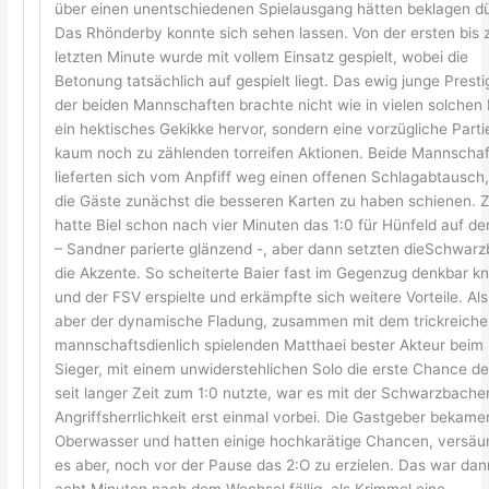
über einen unentschiedenen Spielausgang hätten beklagen dü
Das Rhönderby konnte sich sehen lassen. Von der ersten bis 
letzten Minute wurde mit vollem Einsatz gespielt, wobei die
Betonung tatsächlich auf gespielt liegt. Das ewig junge Presti
der beiden Mannschaften brachte nicht wie in vielen solchen 
ein hektisches Gekikke hervor, sondern eine vorzügliche Parti
kaum noch zu zählenden torreifen Aktionen. Beide Mannscha
lieferten sich vom Anpfiff weg einen offenen Schlagabtausch
die Gäste zunächst die besseren Karten zu haben schienen. 
hatte Biel schon nach vier Minuten das 1:0 für Hünfeld auf d
– Sandner parierte glänzend -, aber dann setzten dieSchwar
die Akzente. So scheiterte Baier fast im Gegenzug denkbar k
und der FSV erspielte und erkämpfte sich weitere Vorteile. Al
aber der dynamische Fladung, zusammen mit dem trickreich
mannschaftsdienlich spielenden Matthaei bester Akteur beim
Sieger, mit einem unwiderstehlichen Solo die erste Chance d
seit langer Zeit zum 1:0 nutzte, war es mit der Schwarzbache
Angriffsherrlichkeit erst einmal vorbei. Die Gastgeber bekame
Oberwasser und hatten einige hochkarätige Chancen, versä
es aber, noch vor der Pause das 2:O zu erzielen. Das war dan
acht Minuten nach dem Wechsel fällig, als Krimmel eine