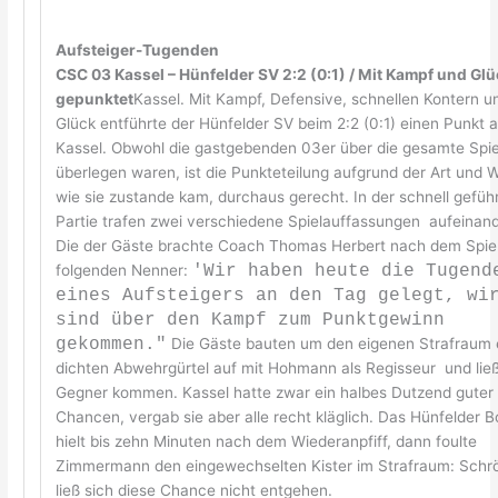
Aufsteiger-Tugenden
CSC 03 Kassel – Hünfelder SV 2:2 (0:1) / Mit Kampf und Gl
gepunktet
Kassel. Mit Kampf, Defensive, schnellen Kontern un
Glück entführte der Hünfelder SV beim 2:2 (0:1) einen Punkt 
Kassel. Obwohl die gastgebenden 03er über die gesamte Spie
überlegen waren, ist die Punkteteilung aufgrund der Art und W
wie sie zustande kam, durchaus gerecht. In der schnell gefüh
Partie trafen zwei verschiedene Spielauffassungen aufeinand
Die der Gäste brachte Coach Thomas Herbert nach dem Spiel
folgenden Nenner:
'Wir haben heute die Tugend
eines Aufsteigers an den Tag gelegt, wi
sind über den Kampf zum Punktgewinn
gekommen."
Die Gäste bauten um den eigenen Strafraum 
dichten Abwehrgürtel auf mit Hohmann als Regisseur und lie
Gegner kommen. Kassel hatte zwar ein halbes Dutzend guter
Chancen, vergab sie aber alle recht kläglich. Das Hünfelder B
hielt bis zehn Minuten nach dem Wiederanpfiff, dann foulte
Zimmermann den eingewechselten Kister im Strafraum: Schr
ließ sich diese Chance nicht entgehen.