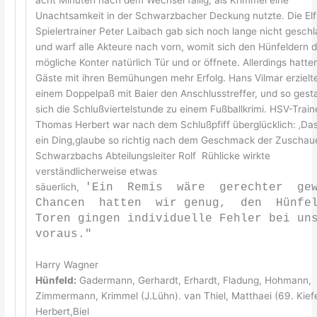
Unachtsamkeit in der Schwarzbacher Deckung nutzte. Die Elf
Spielertrainer Peter Laibach gab sich noch lange nicht gesch
und warf alle Akteure nach vorn, womit sich den Hünfeldern 
mögliche Konter natürlich Tür und or öffnete. Allerdings hatte
Gäste mit ihren Bemühungen mehr Erfolg. Hans Vilmar erzielt
einem Doppelpaß mit Baier den Anschlusstreffer, und so gesta
sich die Schlußviertelstunde zu einem Fußballkrimi. HSV-Train
Thomas Herbert war nach dem Schlußpfiff überglücklich: ‚Da
ein Ding,glaube so richtig nach dem Geschmack der Zuschaue
Schwarzbachs Abteilungsleiter Rolf Rühlicke wirkte
verständlicherweise etwas
säuerlich,
'Ein Remis wäre gerechter gew
Chancen hatten wir genug, den Hünfel
Toren gingen individuelle Fehler bei un
voraus."
Harry Wagner
Hünfeld:
Gadermann, Gerhardt, Erhardt, Fladung, Hohmann,
Zimmermann, Krimmel (J.Lühn). van Thiel, Matthaei (69. Kiefe
Herbert,Biel