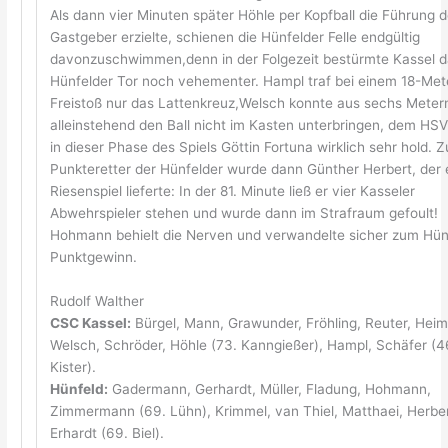
Als dann vier Minuten später Höhle per Kopfball die Führung d
Gastgeber erzielte, schienen die Hünfelder Felle endgültig
davonzuschwimmen,denn in der Folgezeit bestürmte Kassel 
Hünfelder Tor noch vehementer. Hampl traf bei einem 18-Met
Freistoß nur das Lattenkreuz,Welsch konnte aus sechs Meter
alleinstehend den Ball nicht im Kasten unterbringen, dem HS
in dieser Phase des Spiels Göttin Fortuna wirklich sehr hold. 
Punkteretter der Hünfelder wurde dann Günther Herbert, der 
Riesenspiel lieferte: In der 81. Minute ließ er vier Kasseler
Abwehrspieler stehen und wurde dann im Strafraum gefoult!
Hohmann behielt die Nerven und verwandelte sicher zum Hün
Punktgewinn.
Rudolf Walther
CSC Kassel:
Bürgel, Mann, Grawunder, Fröhling, Reuter, Heim
Welsch, Schröder, Höhle (73. Kanngießer), Hampl, Schäfer (4
Kister).
Hünfeld:
Gadermann, Gerhardt, Müller, Fladung, Hohmann,
Zimmermann (69. Lühn), Krimmel, van Thiel, Matthaei, Herber
Erhardt (69. Biel).