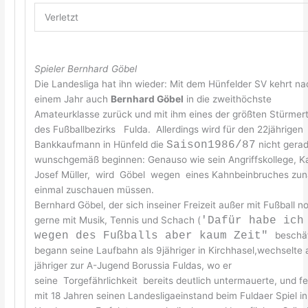
Verletzt
Spieler Bernhard Göbel
Die Landesliga hat ihn wieder: Mit dem Hünfelder SV kehrt n
einem Jahr auch
Bernhard Göbel
in die zweithöchste
Amateurklasse zurück und mit ihm eines der größten Stürmer
des Fußballbezirks Fulda. Allerdings wird für den 22jährigen
Bankkaufmann in Hünfeld die
Saison1986/87
nicht gera
wunschgemäß beginnen: Genauso wie sein Angriffskollege, Ka
Josef Müller, wird Göbel wegen eines Kahnbeinbruches zun
einmal zuschauen müssen.
Bernhard Göbel, der sich inseiner Freizeit außer mit Fußball n
gerne mit Musik, Tennis und Schach (
'Dafür habe ich
wegen des Fußballs aber kaum Zeit"
beschäf
begann seine Laufbahn als 9jähriger in Kirchhasel,wechselte 
jähriger zur A-Jugend Borussia Fuldas, wo er
seine Torgefährlichkeit bereits deutlich untermauerte, und fe
mit 18 Jahren seinen Landesligaeinstand beim Fuldaer Spiel in