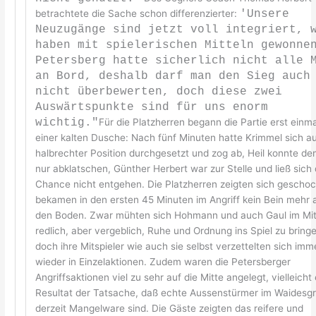
betrachtete die Sache schon differenzierter:
'Unsere
Neuzugänge sind jetzt voll integriert, 
haben mit spielerischen Mitteln gewonne
Petersberg hatte sicherlich nicht alle 
an Bord, deshalb darf man den Sieg auch
nicht überbewerten, doch diese zwei
Auswärtspunkte sind für uns enorm
wichtig."
Für die Platzherren begann die Partie erst einma
einer kalten Dusche: Nach fünf Minuten hatte Krimmel sich a
halbrechter Position durchgesetzt und zog ab, Heil konnte den
nur abklatschen, Günther Herbert war zur Stelle und ließ sich
Chance nicht entgehen. Die Platzherren zeigten sich geschoc
bekamen in den ersten 45 Minuten im Angriff kein Bein mehr 
den Boden. Zwar mühten sich Hohmann und auch Gaul im Mitt
redlich, aber vergeblich, Ruhe und Ordnung ins Spiel zu bring
doch ihre Mitspieler wie auch sie selbst verzettelten sich imm
wieder in Einzelaktionen. Zudem waren die Petersberger
Angriffsaktionen viel zu sehr auf die Mitte angelegt, vielleicht 
Resultat der Tatsache, daß echte Aussenstürmer im Waidesg
derzeit Mangelware sind. Die Gäste zeigten das reifere und