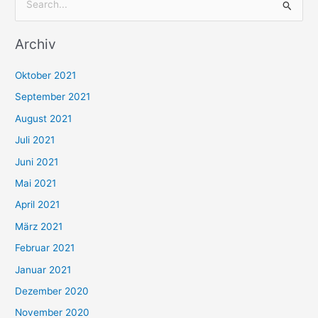
S
u
Archiv
c
h
Oktober 2021
e
September 2021
n
August 2021
n
Juli 2021
a
c
Juni 2021
h
Mai 2021
:
April 2021
März 2021
Februar 2021
Januar 2021
Dezember 2020
November 2020