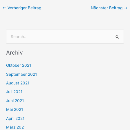
←
Vorheriger Beitrag
Nächster Beitrag
→
S
u
Archiv
c
h
Oktober 2021
e
September 2021
n
August 2021
n
Juli 2021
a
c
Juni 2021
h
Mai 2021
:
April 2021
März 2021