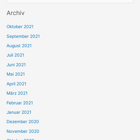
u
Archiv
c
h
Oktober 2021
e
September 2021
n
August 2021
n
Juli 2021
a
c
Juni 2021
h
Mai 2021
:
April 2021
März 2021
Februar 2021
Januar 2021
Dezember 2020
November 2020