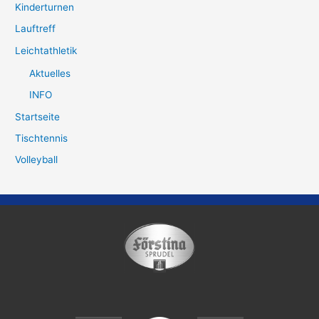
Kinderturnen
Lauftreff
Leichtathletik
Aktuelles
INFO
Startseite
Tischtennis
Volleyball