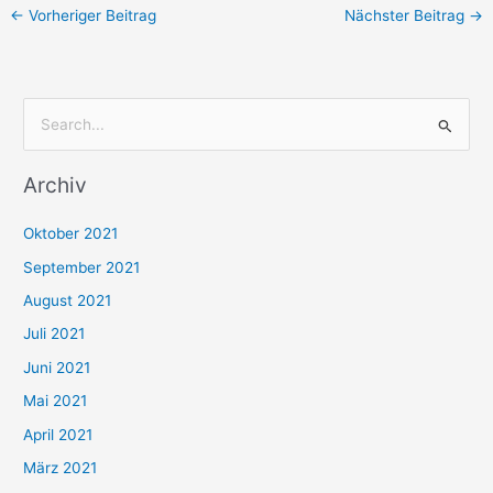
←
Vorheriger Beitrag
Nächster Beitrag
→
S
u
Archiv
c
h
Oktober 2021
e
September 2021
n
August 2021
n
Juli 2021
a
c
Juni 2021
h
Mai 2021
:
April 2021
März 2021