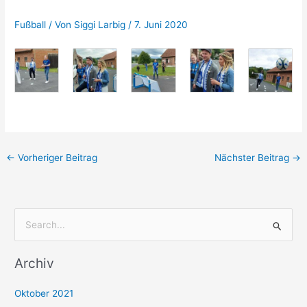
Fußball
/ Von
Siggi Larbig
/
7. Juni 2020
←
Vorheriger Beitrag
Nächster Beitrag
→
S
u
Archiv
c
h
Oktober 2021
e