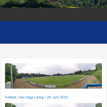
Fußball
/ Von
Siggi Larbig
/
28. Juni 2020