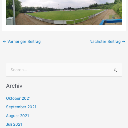
←
Vorheriger Beitrag
Nächster Beitrag
→
S
u
Archiv
c
h
Oktober 2021
e
September 2021
n
August 2021
n
Juli 2021
a