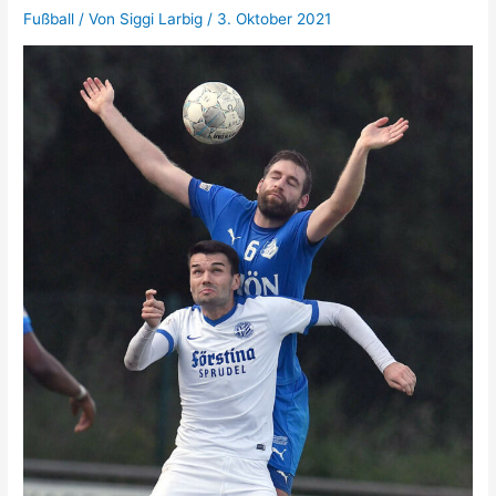
Fußball
/ Von
Siggi Larbig
/
3. Oktober 2021