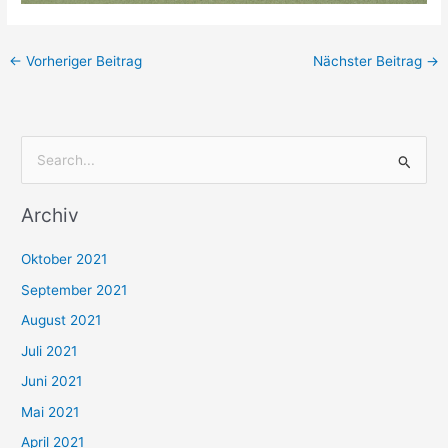
←
Vorheriger Beitrag
Nächster Beitrag
→
S
u
Archiv
c
h
Oktober 2021
e
September 2021
n
August 2021
n
Juli 2021
a
c
Juni 2021
h
Mai 2021
:
April 2021