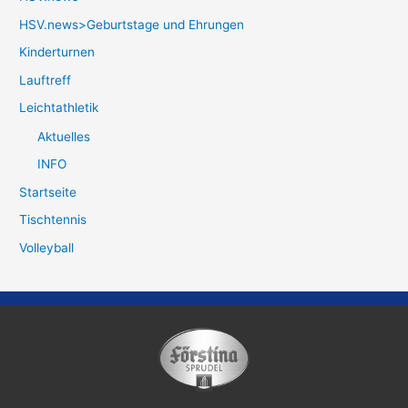
HSV.news>Geburtstage und Ehrungen
Kinderturnen
Lauftreff
Leichtathletik
Aktuelles
INFO
Startseite
Tischtennis
Volleyball