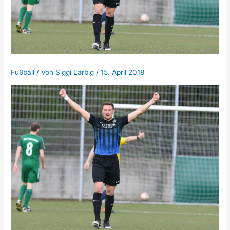
Fußball
/ Von
Siggi Larbig
/
15. April 2018