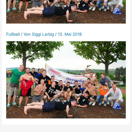
Fußball
/ Von
Siggi Larbig
/
13. Mai 2018