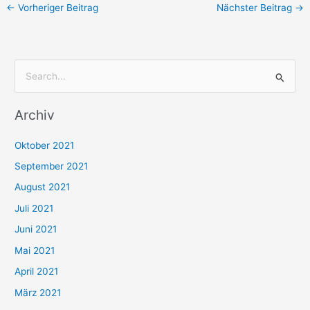
←
Vorheriger Beitrag
Nächster Beitrag
→
S
u
Archiv
c
h
Oktober 2021
e
September 2021
n
August 2021
n
Juli 2021
a
c
Juni 2021
h
Mai 2021
:
April 2021
März 2021