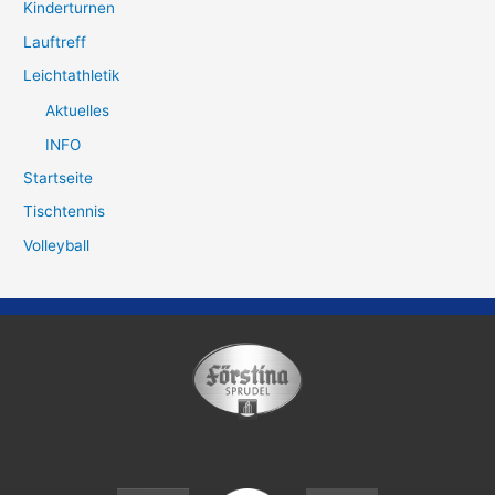
Kinderturnen
Lauftreff
Leichtathletik
Aktuelles
INFO
Startseite
Tischtennis
Volleyball