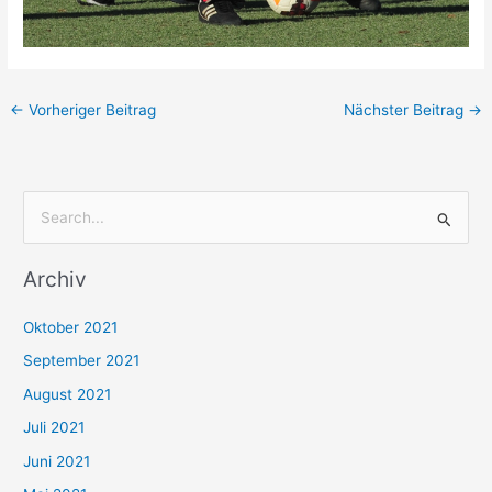
←
Vorheriger Beitrag
Nächster Beitrag
→
S
u
Archiv
c
h
Oktober 2021
e
September 2021
n
August 2021
n
Juli 2021
a
c
Juni 2021
h