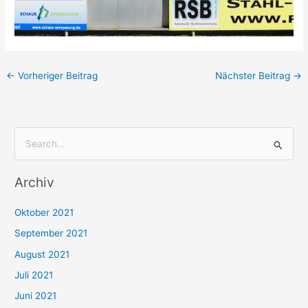
←
Vorheriger Beitrag
Nächster Beitrag
→
S
u
Archiv
c
h
Oktober 2021
e
September 2021
n
August 2021
n
Juli 2021
a
c
Juni 2021