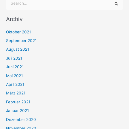
S
u
Archiv
c
h
Oktober 2021
e
September 2021
n
August 2021
n
Juli 2021
a
c
Juni 2021
h
Mai 2021
:
April 2021
März 2021
Februar 2021
Januar 2021
Dezember 2020
November 2020