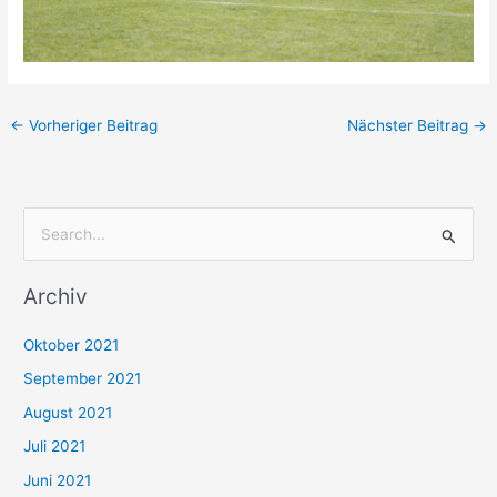
←
Vorheriger Beitrag
Nächster Beitrag
→
S
u
Archiv
c
h
Oktober 2021
e
September 2021
n
August 2021
n
Juli 2021
a
c
Juni 2021