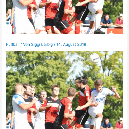
Fußball
/ Von
Siggi Larbig
/
14. August 2018