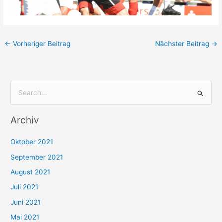
←
Vorheriger Beitrag
Nächster Beitrag
→
S
u
Archiv
c
h
Oktober 2021
e
September 2021
n
August 2021
n
Juli 2021
a
c
Juni 2021
h
Mai 2021