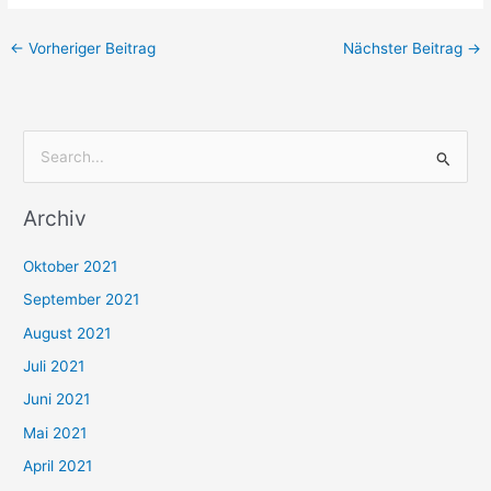
←
Vorheriger Beitrag
Nächster Beitrag
→
S
u
Archiv
c
h
Oktober 2021
e
September 2021
n
August 2021
n
Juli 2021
a
c
Juni 2021
h
Mai 2021
:
April 2021