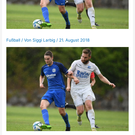
Fußball
/ Von
Siggi Larbig
/
21. August 2018