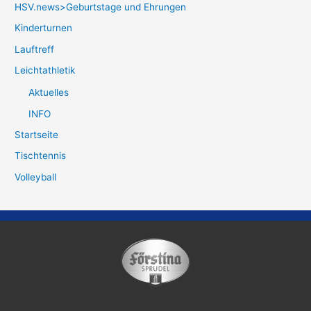
HSV.news>Geburtstage und Ehrungen
Kinderturnen
Lauftreff
Leichtathletik
Aktuelles
INFO
Startseite
Tischtennis
Volleyball