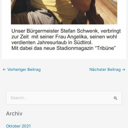
←
Vorheriger Beitrag
Nächster Beitrag
→
S
u
Archiv
c
h
Oktober 2021