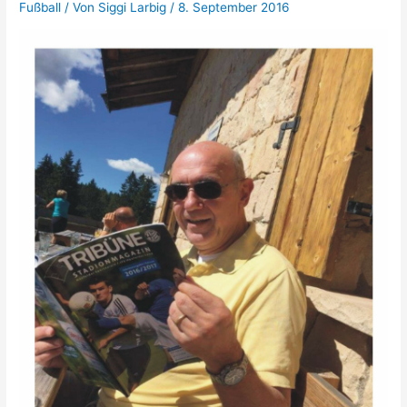
Fußball
/ Von
Siggi Larbig
/
8. September 2016