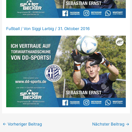
Fußball
/ Von
Siggi Larbig
/
31. Oktober 2016
←
Vorheriger Beitrag
Nächster Beitrag
→