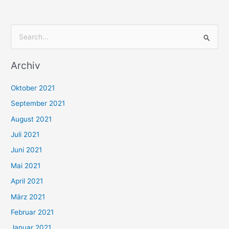
S
u
Archiv
c
h
Oktober 2021
e
September 2021
n
August 2021
n
Juli 2021
a
c
Juni 2021
h
Mai 2021
:
April 2021
März 2021
Februar 2021
Januar 2021