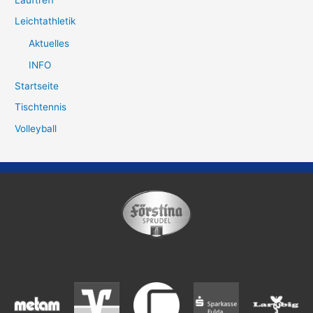
Leichtathletik
Aktuelles
INFO
Startseite
Tischtennis
Volleyball