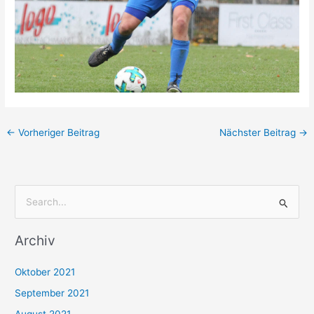
←
Vorheriger Beitrag
Nächster Beitrag
→
S
u
Archiv
c
h
Oktober 2021
e
September 2021
n