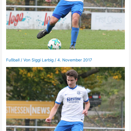
Fußball
/ Von
Siggi Larbig
/
4. November 2017