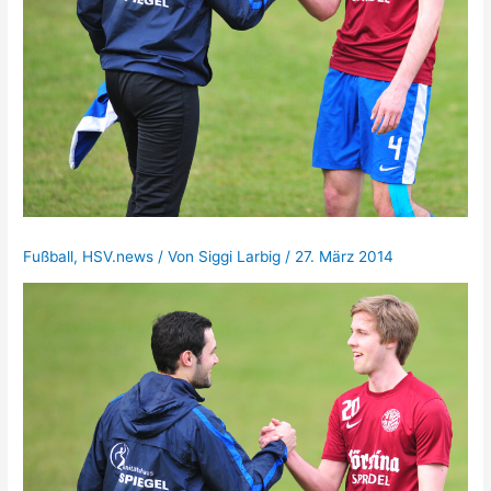
Fußball
,
HSV.news
/ Von
Siggi Larbig
/
27. März 2014