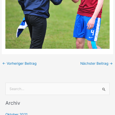
←
Vorheriger Beitrag
Nächster Beitrag
→
S
u
Archiv
c
h
Oktober 2021