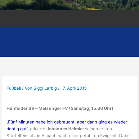
Fußball
/ Von
Siggi Larbig
/
17. April 2015
Hünfelder SV – Melsunger FV (Samstag, 15.30 Uhr)
„Fünf Minuten habe ich gebraucht, aber dann ging es wieder
richtig gut“,
erklärte
Johannes Helmke
seinen ersten
Startelfeinsatz in Asbach nach einer gefühlten Ewigkeit. Dabei