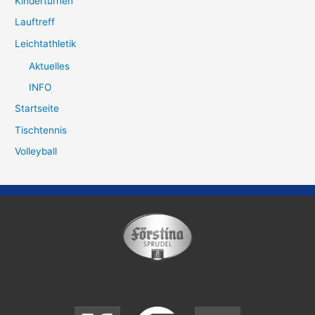
Kinderturnen
Lauftreff
Leichtathletik
Aktuelles
INFO
Startseite
Tischtennis
Volleyball