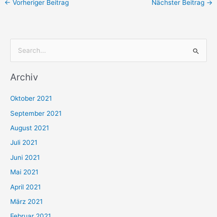
←
Vorheriger Beitrag
Nächster Beitrag
→
S
u
Archiv
c
h
Oktober 2021
e
September 2021
n
August 2021
n
Juli 2021
a
c
Juni 2021
h
Mai 2021
:
April 2021
März 2021
Februar 2021