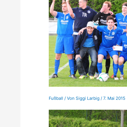
Fußball
/ Von
Siggi Larbig
/
7. Mai 2015