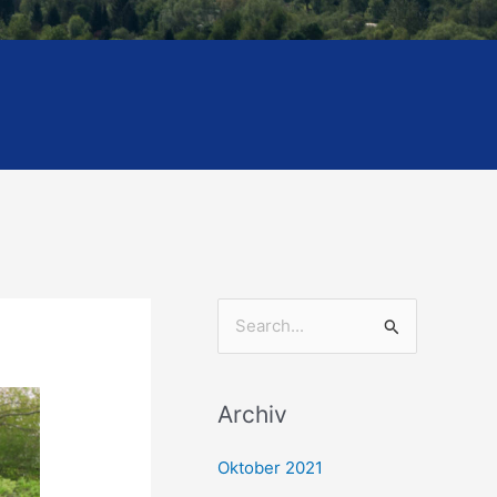
S
u
c
Archiv
h
e
Oktober 2021
n