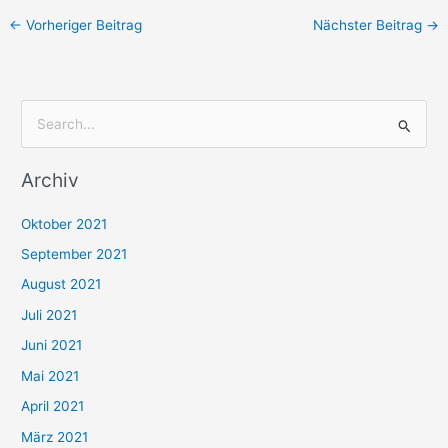
←
Vorheriger Beitrag
Nächster Beitrag
→
S
u
Archiv
c
h
Oktober 2021
e
September 2021
n
August 2021
n
Juli 2021
a
c
Juni 2021
h
Mai 2021
:
April 2021
März 2021