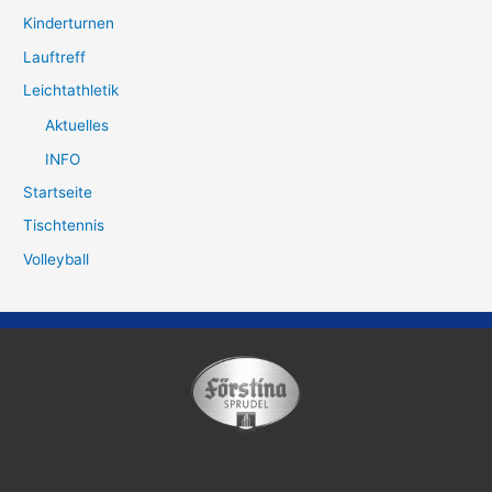
Kinderturnen
Lauftreff
Leichtathletik
Aktuelles
INFO
Startseite
Tischtennis
Volleyball