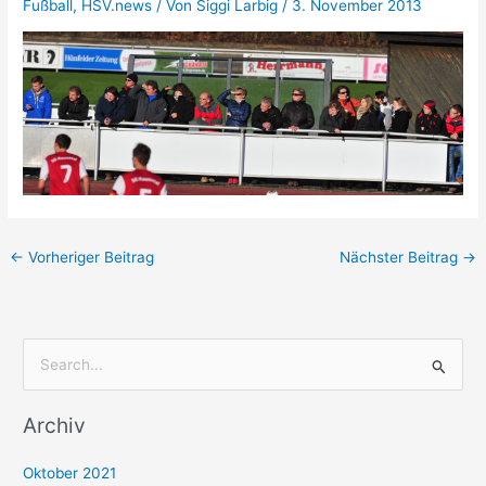
Fußball
,
HSV.news
/ Von
Siggi Larbig
/
3. November 2013
←
Vorheriger Beitrag
Nächster Beitrag
→
S
u
Archiv
c
h
Oktober 2021