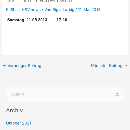
Fußball
,
HSV.news
/ Von
Siggi Larbig
/
11. Mai 2013
Samstag, 11.05.2013 17:10
←
Vorheriger Beitrag
Nächster Beitrag
→
S
u
Archiv
c
h
Oktober 2021
e