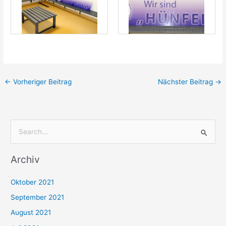
←
Vorheriger Beitrag
Nächster Beitrag
→
S
u
Archiv
c
h
Oktober 2021
e
September 2021
n
August 2021
n