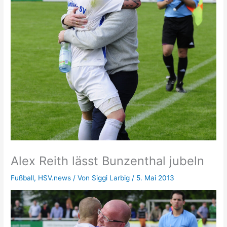
Alex Reith lässt Bunzenthal jubeln
Fußball
,
HSV.news
/ Von
Siggi Larbig
/
5. Mai 2013