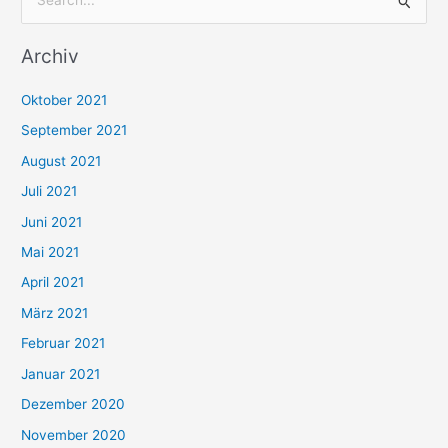
S
u
Archiv
c
h
Oktober 2021
e
September 2021
n
August 2021
n
Juli 2021
a
c
Juni 2021
h
Mai 2021
:
April 2021
März 2021
Februar 2021
Januar 2021
Dezember 2020
November 2020