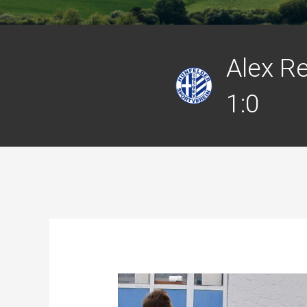
Alex R
1:0