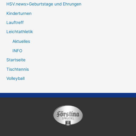
HSV.news>Geburtstage und Ehrungen
Kinderturnen
Lauftreff
Leichtathletik
Aktuelles
INFO
Startseite
Tischtennis
Volleyball