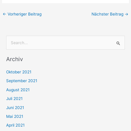
←
Vorheriger Beitrag
Nächster Beitrag
→
S
u
Archiv
c
h
Oktober 2021
e
September 2021
n
August 2021
n
Juli 2021
a
c
Juni 2021
h
Mai 2021
:
April 2021