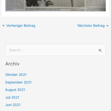
←
Vorheriger Beitrag
Nächster Beitrag
→
S
u
Archiv
c
h
Oktober 2021
e
September 2021
n
August 2021
n
Juli 2021
a
c
Juni 2021