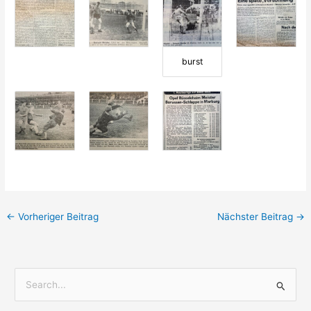
burst
←
Vorheriger Beitrag
Nächster Beitrag
→
S
u