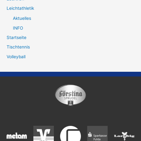
Leichtathletik
Aktuelles
INFO
Startseite
Tischtennis
Volleyball