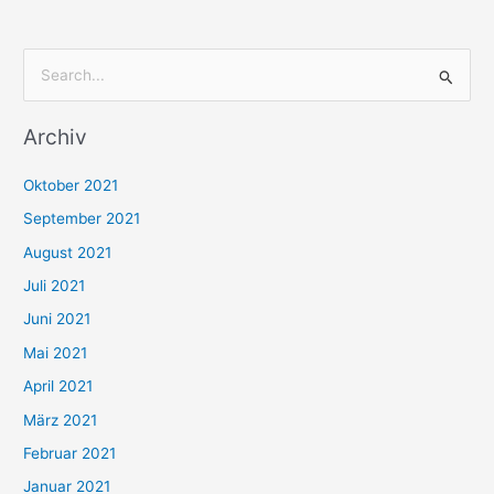
S
u
Archiv
c
h
Oktober 2021
e
September 2021
n
August 2021
n
Juli 2021
a
c
Juni 2021
h
Mai 2021
:
April 2021
März 2021
Februar 2021
Januar 2021