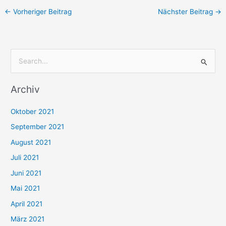
←
Vorheriger Beitrag
Nächster Beitrag
→
S
u
Archiv
c
h
Oktober 2021
e
September 2021
n
August 2021
n
Juli 2021
a
c
Juni 2021
h
Mai 2021
:
April 2021
März 2021