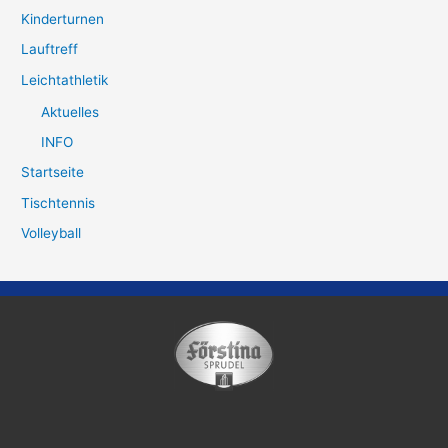
Kinderturnen
Lauftreff
Leichtathletik
Aktuelles
INFO
Startseite
Tischtennis
Volleyball