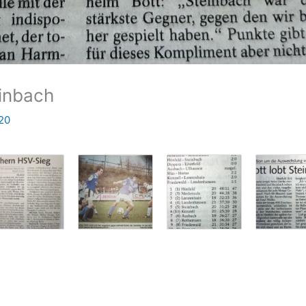
einbach
020