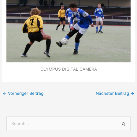
OLYMPUS DIGITAL CAMERA
←
Vorheriger Beitrag
Nächster Beitrag
→
S
u