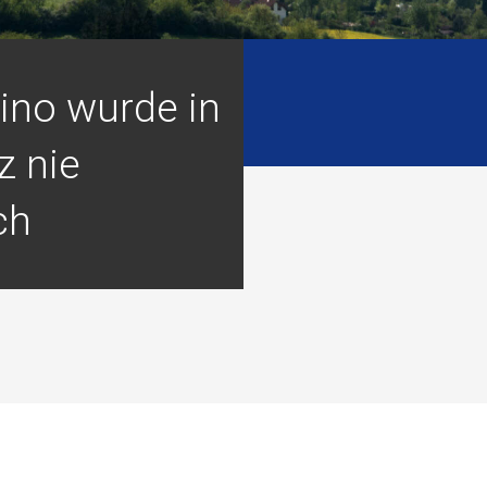
ino wurde in
z nie
ch