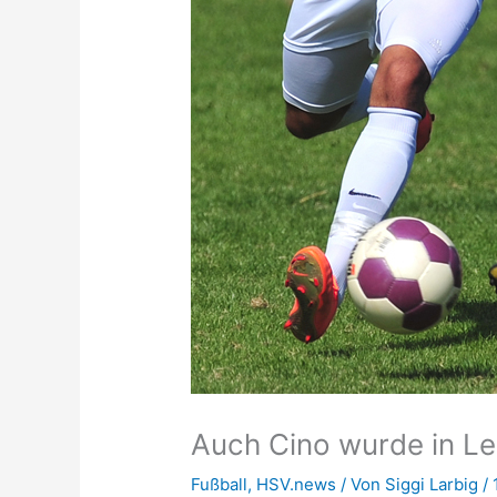
Auch Cino wurde in Le
Fußball
,
HSV.news
/ Von
Siggi Larbig
/