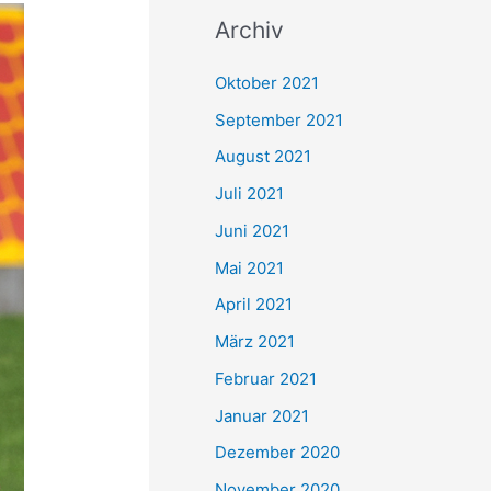
c
Archiv
h
e
Oktober 2021
n
September 2021
n
August 2021
a
Juli 2021
c
Juni 2021
h
Mai 2021
:
April 2021
März 2021
Februar 2021
Januar 2021
Dezember 2020
November 2020