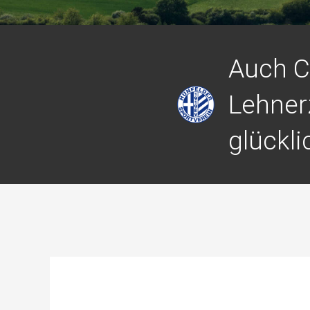
Auch C
Lehner
glückli