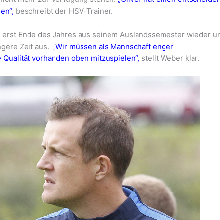
hen“,
beschreibt der HSV-Trainer.
t erst Ende des Jahres aus seinem Auslandssemester wieder u
längere Zeit aus.
„Wir müssen als Mannschaft enger
 Qualität vorhanden oben mitzuspielen“,
stellt Weber klar.