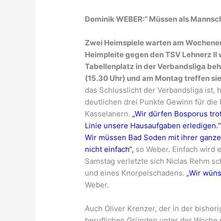
Dominik WEBER:“ Müssen als Mannsc
Zwei Heimspiele warten am Wochenende
Heimpleite gegen den TSV Lehnerz II w
Tabellenplatz in der Verbandsliga b
(15.30 Uhr) und am Montag treffen sie
das Schlusslicht der Verbandsliga ist,
deutlichen drei Punkte Gewinn für di
Kasselanern.
„Wir dürfen Bosporus trot
Linie unsere Hausaufgaben erledigen.
Wir müssen Bad Soden mit ihrer ganzen 
nicht einfach“,
so Weber. Einfach wird e
Samstag verletzte sich Niclas Rehm s
und eines Knorpelschadens.
„Wir wüns
Weber.
Auch Oliver Krenzer, der in der bisher
beruflichen Gründen unter der Woche 