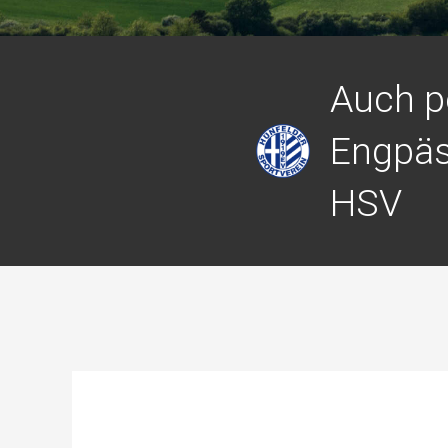
Auch p
Engpäs
HSV