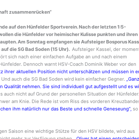
haft zusammenrücken“
 auf den Hünfelder Sportverein. Nach der letzten 1:5-
ollen die Hünfelder vor heimischer Kulisse punkten und ihren
ehaupten. Am Sonntag empfangen sie Aufsteiger Bosporus Kass
 auf die SG Bad Soden (15 Uhr).
Aufsteiger Kassel, der momen
 hört sich nach einer einfachen Aufgabe an und nach einem
e Hünfelder. Dennoch warnt HSV-Coach Dominik Weber vor den
z ihrer aktuellen Position nicht unterschätzen und müssen in e
“
Und auch die SG Bad Soden wird kein einfacher Gegner.
„Ganz
Qualität nehmen. Sie sind individuell gut aufgestellt und es w
s auch nicht auf Grund der personellen Situation der Hünfelder
chwer am Knie. Die Rede ist vom Riss des vorderen Kreuzbande
chen ihm natürlich nur das Beste und schnelle Geneseung“,
so
igen Saison eine wichtige Stütze für den HSV bildete, wird aus
nicht mehr zur Verfügung stehen.
„Oliver hat einen entscheide