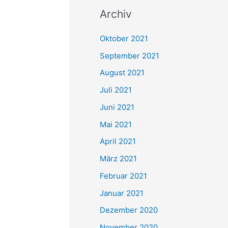
c
Archiv
h
e
Oktober 2021
n
September 2021
n
August 2021
a
Juli 2021
c
Juni 2021
h
Mai 2021
:
April 2021
März 2021
Februar 2021
Januar 2021
Dezember 2020
November 2020