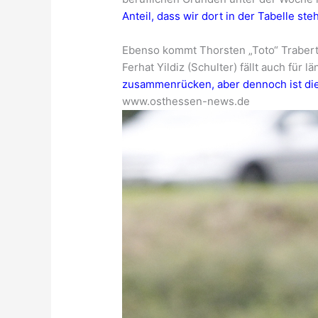
Anteil, dass wir dort in der Tabelle ste
Ebenso kommt Thorsten „Toto“ Traber
Ferhat Yildiz (Schulter) fällt auch für 
zusammenrücken, aber dennoch ist die
www.osthessen-news.de