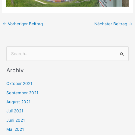
←
Vorheriger Beitrag
Nächster Beitrag
→
S
u
Archiv
c
h
Oktober 2021
e
September 2021
n
August 2021
n
Juli 2021
a
c
Juni 2021
h
Mai 2021