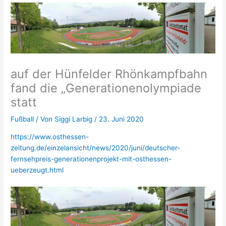
auf der Hünfelder Rhönkampfbahn
fand die „Generationenolympiade
statt
Fußball
/ Von
Siggi Larbig
/
23. Juni 2020
https://www.osthessen-
zeitung.de/einzelansicht/news/2020/juni/deutscher-
fernsehpreis-generationenprojekt-mit-osthessen-
ueberzeugt.html