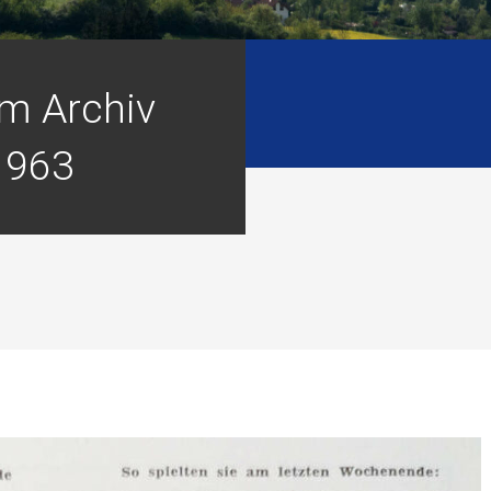
m Archiv
1963