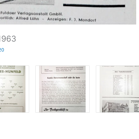
.1963
20