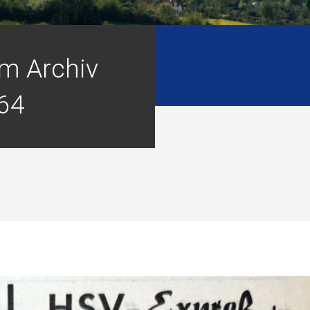
m Archiv
64