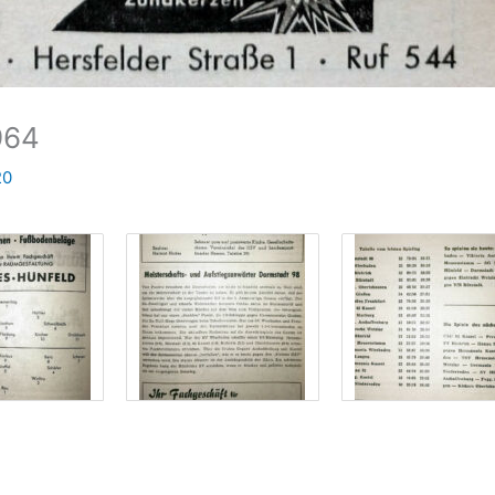
964
20