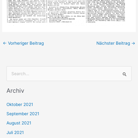
←
Vorheriger Beitrag
Nächster Beitrag
→
S
u
Archiv
c
h
Oktober 2021
e
September 2021
n
August 2021
n
Juli 2021
a