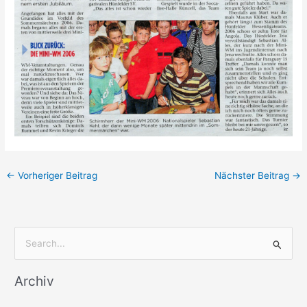
←
Vorheriger Beitrag
Nächster Beitrag
→
S
u
Archiv
c
h